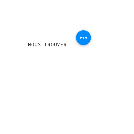
NOUS TROUVER
Travessera de Gràcia 126, Barcelona
Du mardi au jeudi, de 10h à 15h et de
17h à 20h
Du vendredi au samedi de 12h à 20h
CONTACT
+
33 616 46
0 110
loccasionreveebarcelona@gmail.com