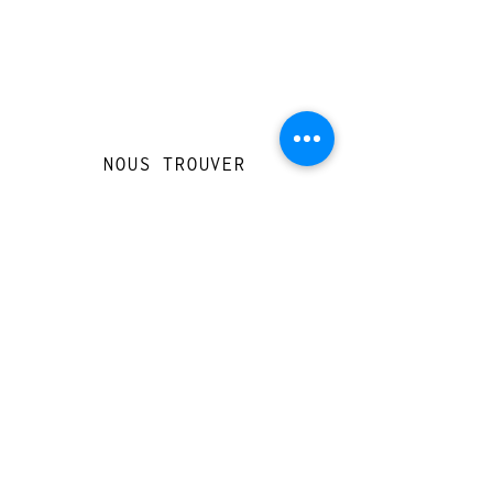
NOUS TROUVER
Travessera de Gràcia 126, Barcelona
Du mardi au jeudi, de 10h à 15h et de
17h à 20h
Du vendredi au samedi de 12h à 20h
CONTACT
+
33 616 46
0 110
loccasionreveebarcelona@gmail.com