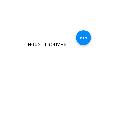
NOUS TROUVER
Travessera de Gràcia 126, Barcelona
Du mardi au jeudi, de 10h à 15h et de
17h à 20h
Du vendredi au samedi de 12h à 20h
CONTACT
+
33 616 46
0 110
loccasionreveebarcelona@gmail.com