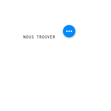
NOUS TROUVER
Travessera de Gràcia 126, Barcelona
Du mardi au jeudi, de 10h à 15h et de
17h à 20h
Du vendredi au samedi de 12h à 20h
CONTACT
+
33 616 46
0 110
loccasionreveebarcelona@gmail.com