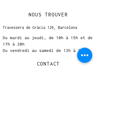
NOUS TROUVER
Travessera de Gràcia 126, Barcelona
Du mardi au jeudi, de 10h à 15h et de
17h à 20h
Du vendredi au samedi de 12h à 20h
CONTACT
+
33 616 46
0 110
loccasionreveebarcelona@gmail.com
© 2023 designed by Very Good