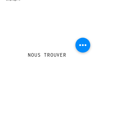
NOUS TROUVER
Travessera de Gràcia 126, Barcelona
Du mardi au jeudi, de 10h à 15h et de
17h à 20h
Du vendredi au samedi de 12h à 20h
CONTACT
+
33 616 46
0 110
loccasionreveebarcelona@gmail.com