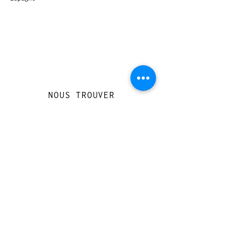
NOUS TROUVER
Travessera de Gràcia 126, Barcelona
Du mardi au jeudi, de 10h à 15h et de
17h à 20h
Du vendredi au samedi de 12h à 20h
CONTACT
+
33 616 46
0 110
loccasionreveebarcelona@gmail.com