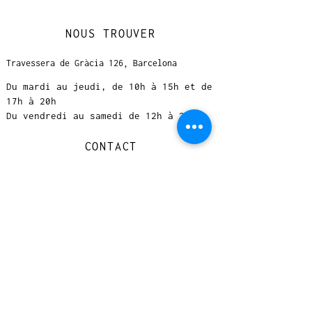
NOUS TROUVER
Travessera de Gràcia 126, Barcelona
Du mardi au jeudi, de 10h à 15h et de
17h à 20h
Du vendredi au samedi de 12h à 20h
CONTACT
+
33 616 46
0 110
loccasionreveebarcelona@gmail.com
© 2023 designed by Very Good