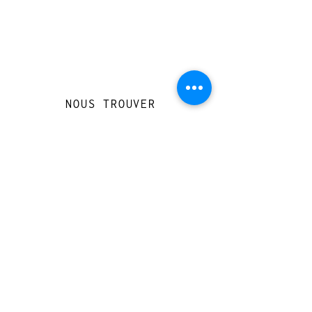
NOUS TROUVER
Travessera de Gràcia 126, Barcelona
Du mardi au jeudi, de 10h à 15h et de
17h à 20h
Du vendredi au samedi de 12h à 20h
CONTACT
+
33 616 46
0 110
loccasionreveebarcelona@gmail.com