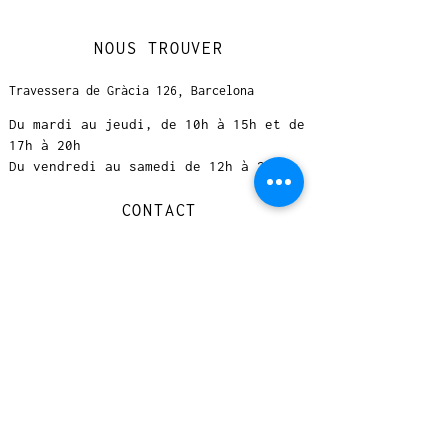
NOUS TROUVER
Travessera de Gràcia 126, Barcelona
Du mardi au jeudi, de 10h à 15h et de
17h à 20h
Du vendredi au samedi de 12h à 20h
CONTACT
+
33 616 46
0 110
loccasionreveebarcelona@gmail.com
© 2023 designed by Very Good