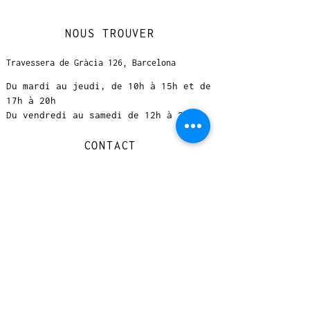
NOUS TROUVER
Travessera de Gràcia 126, Barcelona
Du mardi au jeudi, de 10h à 15h et de
17h à 20h
Du vendredi au samedi de 12h à 20h
CONTACT
+
33 616 46
0 110
loccasionreveebarcelona@gmail.com
© 2023 designed by Very Good