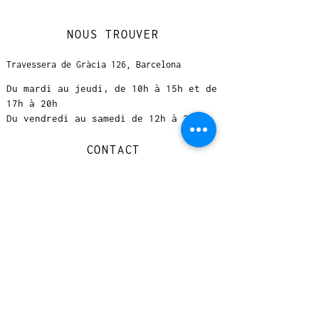
NOUS TROUVER
Travessera de Gràcia 126, Barcelona
Du mardi au jeudi, de 10h à 15h et de
17h à 20h
Du vendredi au samedi de 12h à 20h
CONTACT
+
33 616 46
0 110
loccasionreveebarcelona@gmail.com
© 2023 designed by Very Good