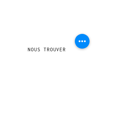
NOUS TROUVER
Travessera de Gràcia 126, Barcelona
Du mardi au jeudi, de 10h à 15h et de
17h à 20h
Du vendredi au samedi de 12h à 20h
CONTACT
+
33 616 46
0 110
loccasionreveebarcelona@gmail.com