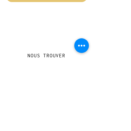
NOUS TROUVER
Travessera de Gràcia 126, Barcelona
Du mardi au jeudi, de 10h à 15h et de
17h à 20h
Du vendredi au samedi de 12h à 20h
CONTACT
+
33 616 46
0 110
loccasionreveebarcelona@gmail.com