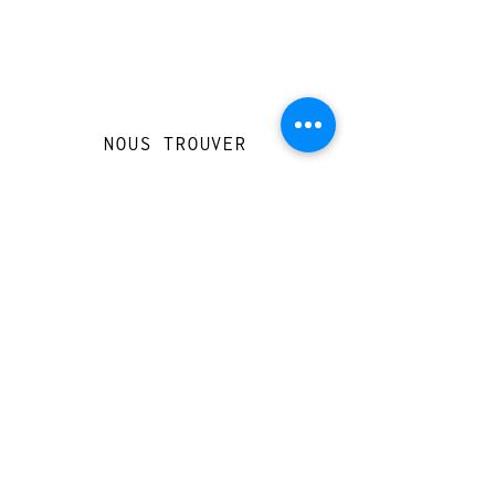
NOUS TROUVER
Travessera de Gràcia 126, Barcelona
Du mardi au jeudi, de 10h à 15h et de
17h à 20h
Du vendredi au samedi de 12h à 20h
CONTACT
+
33 616 46
0 110
loccasionreveebarcelona@gmail.com