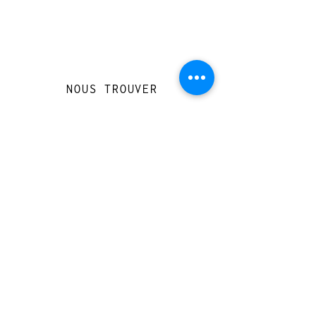
NOUS TROUVER
Travessera de Gràcia 126, Barcelona
Du mardi au jeudi, de 10h à 15h et de
17h à 20h
Du vendredi au samedi de 12h à 20h
CONTACT
+
33 616 46
0 110
loccasionreveebarcelona@gmail.com
© 2023 designed by Very Good