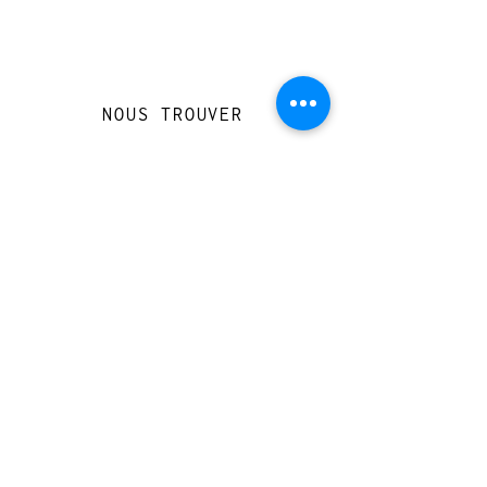
NOUS TROUVER
Travessera de Gràcia 126, Barcelona
Du mardi au jeudi, de 10h à 15h et de
17h à 20h
Du vendredi au samedi de 12h à 20h
CONTACT
+
33 616 46
0 110
loccasionreveebarcelona@gmail.com
© 2023 designed by Very Good