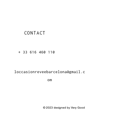
CONTACT
+ 33 616 46
0 110
loccasionreveebarcelona@gmail.c
om
© 2023 designed by Very Good