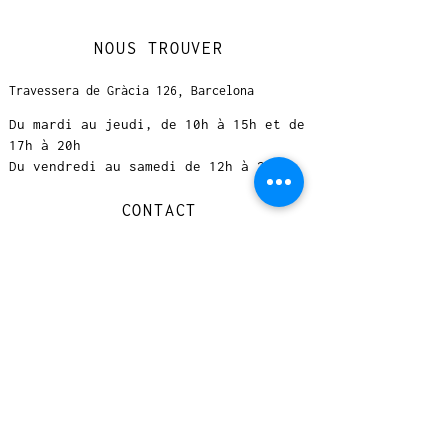
NOUS TROUVER
Travessera de Gràcia 126, Barcelona
Du mardi au jeudi, de 10h à 15h et de
17h à 20h
Du vendredi au samedi de 12h à 20h
CONTACT
+
33 616 46
0 110
loccasionreveebarcelona@gmail.com
© 2023 designed by Very Good