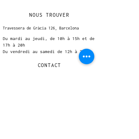
NOUS TROUVER
Travessera de Gràcia 126, Barcelona
Du mardi au jeudi, de 10h à 15h et de
17h à 20h
Du vendredi au samedi de 12h à 20h
CONTACT
+
33 616 46
0 110
loccasionreveebarcelona@gmail.com
© 2023 designed by Very Good