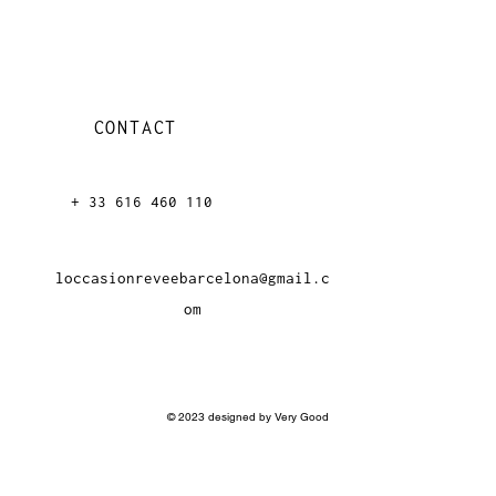
CONTACT
+ 33 616 46
0 110
loccasionreveebarcelona@gmail.c
om
© 2023 designed by Very Good