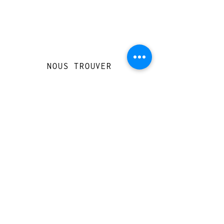
NOUS TROUVER
Travessera de Gràcia 126, Barcelona
Du mardi au jeudi, de 10h à 15h et de
17h à 20h
Du vendredi au samedi de 12h à 20h
CONTACT
+
33 616 46
0 110
loccasionreveebarcelona@gmail.com