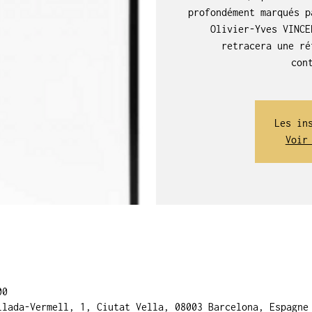
profondément marqués p
Olivier-Yves VINCE
retracera une ré
con
Les in
Voir
00
llada-Vermell, 1, Ciutat Vella, 08003 Barcelona, Espagne