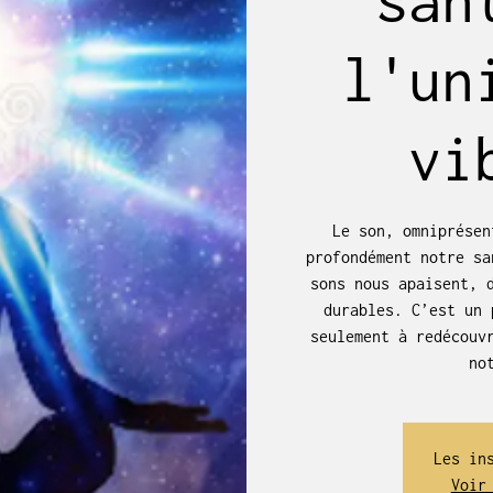
l'un
vi
Le son, omniprésen
profondément notre sa
sons nous apaisent, 
durables. C’est un 
seulement à redécouv
no
Les in
Voir