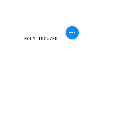
NOUS TROUVER
Travessera de Gràcia 126, Barcelona
Du mardi au jeudi, de 10h à 15h et de
17h à 20h
Du vendredi au samedi de 12h à 20h
CONTACT
+
33 616 46
0 110
loccasionreveebarcelona@gmail.com