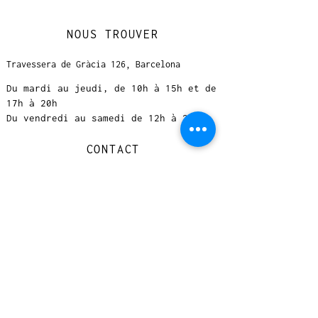
NOUS TROUVER
Travessera de Gràcia 126, Barcelona
Du mardi au jeudi, de 10h à 15h et de
17h à 20h
Du vendredi au samedi de 12h à 20h
CONTACT
+
33 616 46
0 110
loccasionreveebarcelona@gmail.com
© 2023 designed by Very Good