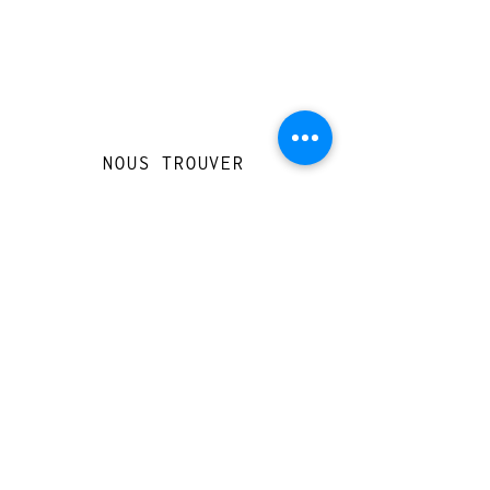
NOUS TROUVER
Travessera de Gràcia 126, Barcelona
Du mardi au jeudi, de 10h à 15h et de
17h à 20h
Du vendredi au samedi de 12h à 20h
CONTACT
+
33 616 46
0 110
loccasionreveebarcelona@gmail.com