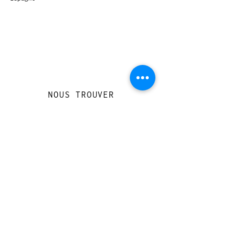
NOUS TROUVER
Travessera de Gràcia 126, Barcelona
Du mardi au jeudi, de 10h à 15h et de
17h à 20h
Du vendredi au samedi de 12h à 20h
CONTACT
+
33 616 46
0 110
loccasionreveebarcelona@gmail.com