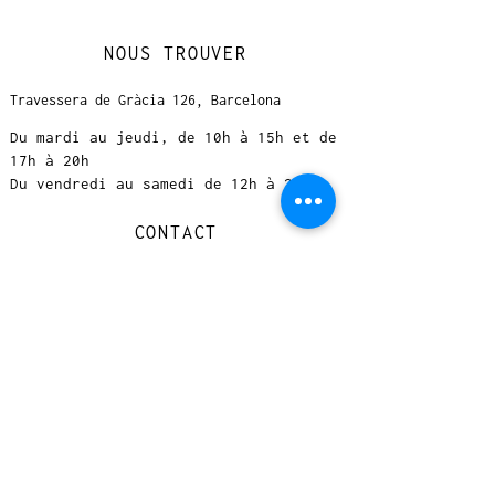
NOUS TROUVER
Travessera de Gràcia 126, Barcelona
Du mardi au jeudi, de 10h à 15h et de
17h à 20h
Du vendredi au samedi de 12h à 20h
CONTACT
+
33 616 46
0 110
loccasionreveebarcelona@gmail.com
© 2023 designed by Very Good