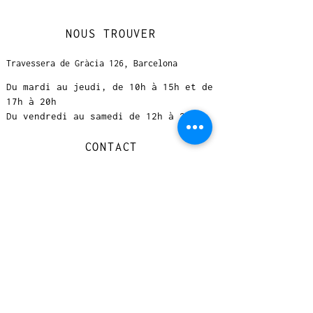
NOUS TROUVER
Travessera de Gràcia 126, Barcelona
Du mardi au jeudi, de 10h à 15h et de
17h à 20h
Du vendredi au samedi de 12h à 20h
CONTACT
+
33 616 46
0 110
loccasionreveebarcelona@gmail.com
© 2023 designed by Very Good