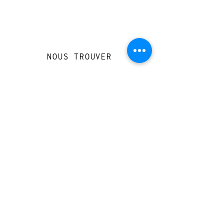
NOUS TROUVER
Travessera de Gràcia 126, Barcelona
Du mardi au jeudi, de 10h à 15h et de
17h à 20h
Du vendredi au samedi de 12h à 20h
CONTACT
+
33 616 46
0 110
loccasionreveebarcelona@gmail.com
© 2023 designed by Very Good