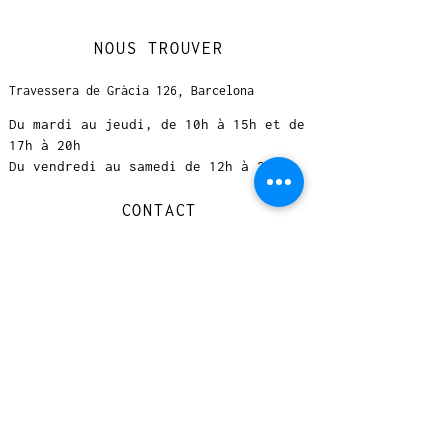
NOUS TROUVER
Travessera de Gràcia 126, Barcelona
Du mardi au jeudi, de 10h à 15h et de
17h à 20h
Du vendredi au samedi de 12h à 20h
CONTACT
+
33 616 46
0 110
loccasionreveebarcelona@gmail.com
© 2023 designed by Very Good