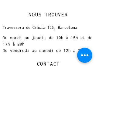
NOUS TROUVER
Travessera de Gràcia 126, Barcelona
Du mardi au jeudi, de 10h à 15h et de
17h à 20h
Du vendredi au samedi de 12h à 20h
CONTACT
+
33 616 46
0 110
loccasionreveebarcelona@gmail.com
© 2023 designed by Very Good