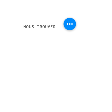
NOUS TROUVER
Travessera de Gràcia 126, Barcelona
Du mardi au jeudi, de 10h à 15h et de
17h à 20h
Du vendredi au samedi de 12h à 20h
CONTACT
+
33 616 46
0 110
loccasionreveebarcelona@gmail.com
© 2023 designed by Very Good