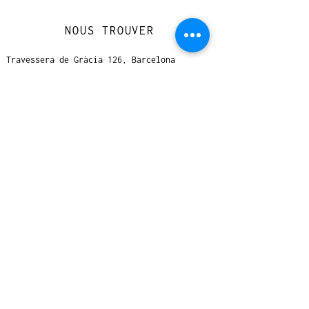
NOUS TROUVER
Travessera de Gràcia 126, Barcelona
Du mardi au jeudi, de 10h à 15h et de
17h à 20h
Du vendredi au samedi de 12h à 20h
CONTACT
+
33 616 46
0 110
loccasionreveebarcelona@gmail.com
© 2023 designed by Very Good