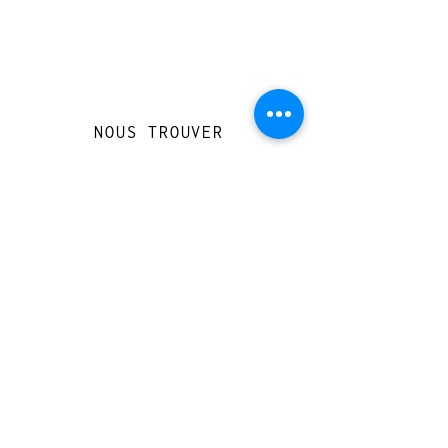
NOUS TROUVER
Travessera de Gràcia 126, Barcelona
Du mardi au jeudi, de 10h à 15h et de
17h à 20h
Du vendredi au samedi de 12h à 20h
CONTACT
+
33 616 46
0 110
loccasionreveebarcelona@gmail.com