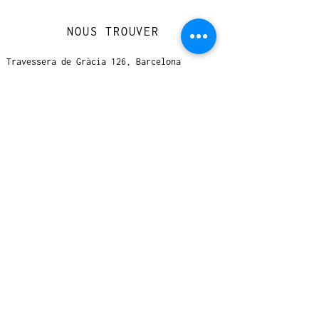
NOUS TROUVER
Travessera de Gràcia 126, Barcelona
Du mardi au jeudi, de 10h à 15h et de
17h à 20h
Du vendredi au samedi de 12h à 20h
CONTACT
+
33 616 46
0 110
loccasionreveebarcelona@gmail.com
© 2023 designed by Very Good