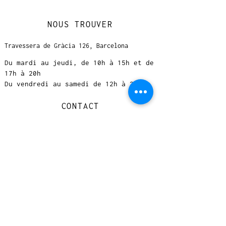
NOUS TROUVER
Travessera de Gràcia 126, Barcelona
Du mardi au jeudi, de 10h à 15h et de
17h à 20h
Du vendredi au samedi de 12h à 20h
CONTACT
+
33 616 46
0 110
loccasionreveebarcelona@gmail.com
© 2023 designed by Very Good