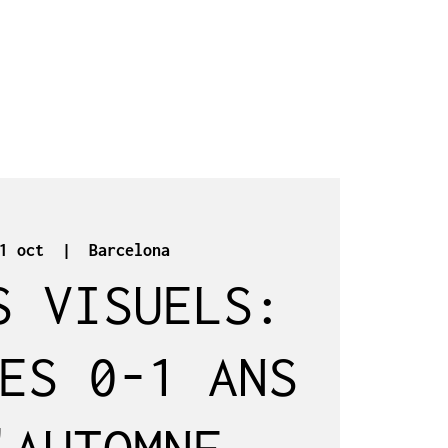
1 oct
  |  
Barcelona
S VISUELS:
ES 0-1 ANS
'AUTOMNE