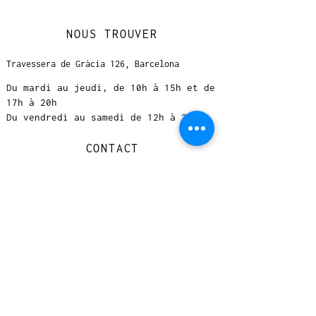
NOUS TROUVER
Travessera de Gràcia 126, Barcelona
Du mardi au jeudi, de 10h à 15h et de
17h à 20h
Du vendredi au samedi de 12h à 20h
CONTACT
+
33 616 46
0 110
loccasionreveebarcelona@gmail.com
© 2023 designed by Very Good