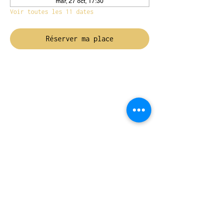
mar, 27 oct, 17:30
Voir toutes les 11 dates
Réserver ma place
NOUS TROUVER
Travessera de Gràcia 126, Barcelona
Du mardi au jeudi, de 10h à 15h et de
17h à 20h
Du vendredi au samedi de 12h à 20h
CONTACT