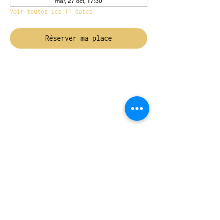
mar, 27 oct, 17:30
Voir toutes les 11 dates
Réserver ma place
NOUS TROUVER
Travessera de Gràcia 126, Barcelona
Du mardi au jeudi, de 10h à 15h et de
17h à 20h
Du vendredi au samedi de 12h à 20h
CONTACT