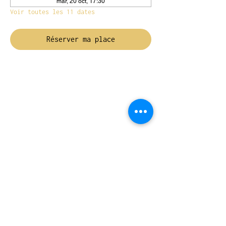
mar, 20 oct, 17:30
Voir toutes les 11 dates
Réserver ma place
NOUS TROUVER
Travessera de Gràcia 126, Barcelona
Du mardi au jeudi, de 10h à 15h et de
17h à 20h
Du vendredi au samedi de 12h à 20h
CONTACT