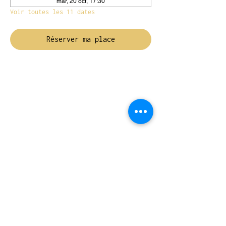
mar, 20 oct, 17:30
Voir toutes les 11 dates
Réserver ma place
NOUS TROUVER
Travessera de Gràcia 126, Barcelona
Du mardi au jeudi, de 10h à 15h et de
17h à 20h
Du vendredi au samedi de 12h à 20h
CONTACT