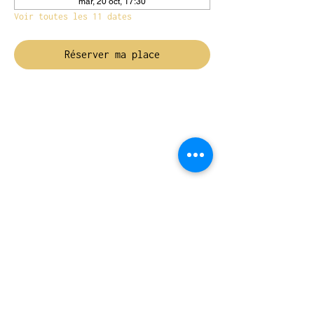
mar, 20 oct, 17:30
Voir toutes les 11 dates
Réserver ma place
NOUS TROUVER
Travessera de Gràcia 126, Barcelona
Du mardi au jeudi, de 10h à 15h et de
17h à 20h
Du vendredi au samedi de 12h à 20h
CONTACT