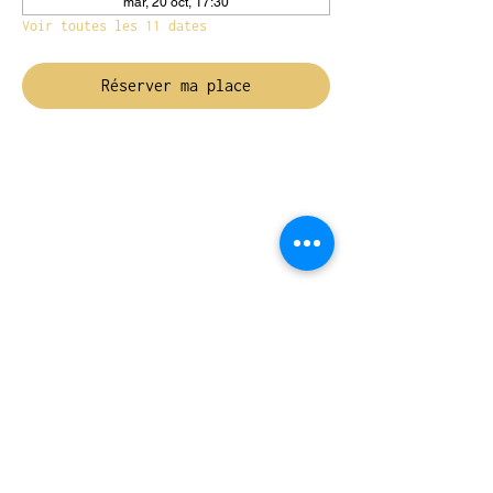
mar, 20 oct, 17:30
Voir toutes les 11 dates
Réserver ma place
NOUS TROUVER
Travessera de Gràcia 126, Barcelona
Du mardi au jeudi, de 10h à 15h et de
17h à 20h
Du vendredi au samedi de 12h à 20h
CONTACT