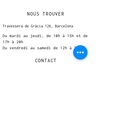
NOUS TROUVER
Travessera de Gràcia 126, Barcelona
Du mardi au jeudi, de 10h à 15h et de
17h à 20h
Du vendredi au samedi de 12h à 20h
CONTACT
+
33 616 46
0 110
loccasionreveebarcelona@gmail.com
© 2023 designed by Very Good