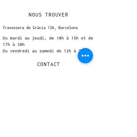
NOUS TROUVER
Travessera de Gràcia 126, Barcelona
Du mardi au jeudi, de 10h à 15h et de
17h à 20h
Du vendredi au samedi de 12h à 20h
CONTACT
+
33 616 46
0 110
loccasionreveebarcelona@gmail.com
© 2023 designed by Very Good