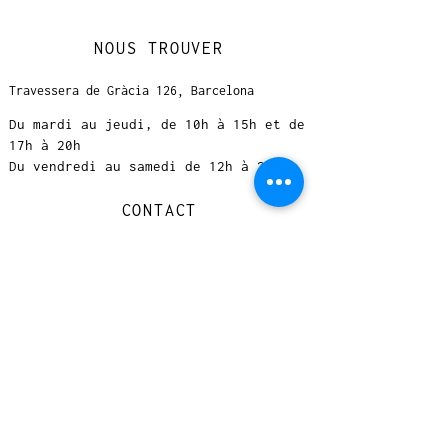
NOUS TROUVER
Travessera de Gràcia 126, Barcelona
Du mardi au jeudi, de 10h à 15h et de
17h à 20h
Du vendredi au samedi de 12h à 20h
CONTACT
+
33 616 46
0 110
loccasionreveebarcelona@gmail.com
© 2023 designed by Very Good