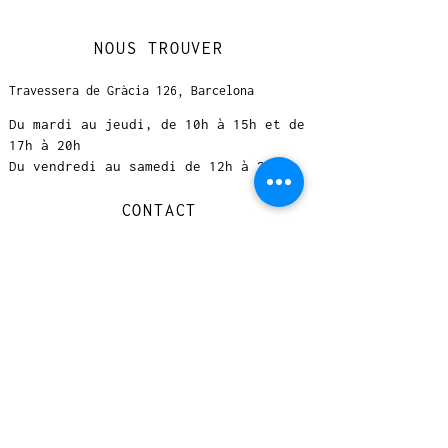
NOUS TROUVER
Travessera de Gràcia 126, Barcelona
Du mardi au jeudi, de 10h à 15h et de
17h à 20h
Du vendredi au samedi de 12h à 20h
CONTACT
+
33 616 46
0 110
loccasionreveebarcelona@gmail.com
© 2023 designed by Very Good